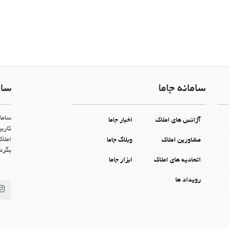
سامانه جاما
سام
ساما
آژانس های املاک
اخبار جاما
کاربر
املاک
مشاورین املاک
وبلاگ جاما
بگردن
اتحادیه های املاک
ابزار جاما
رویداد ها