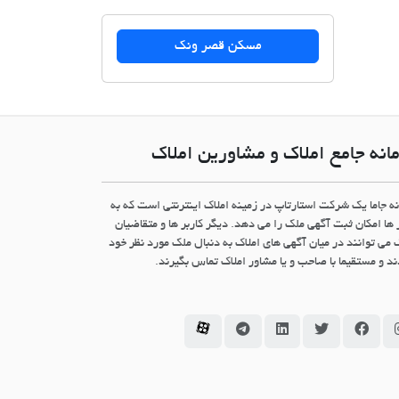
مسکن قصر ونک
انه جامع املاک و مشاورین املاک
نه جاما یک شرکت استارتاپ در زمینه املاک اینترنتی است که به
 ها امکان ثبت آگهی ملک را می دهد. دیگر کاربر ها و متقاضیان
 می توانند در میان آگهی های املاک به دنبال ملک مورد نظر خود
د و مستقیما با صاحب و یا مشاور املاک تماس بگیرند.
سامانه جاما در اینستاگرام
سامانه جاما در فیسبوک
سامانه جاما در توئیتر
سامانه جاما در لینکداین
سامانه جاما در تلگرام
سامانه جاما در آپارات