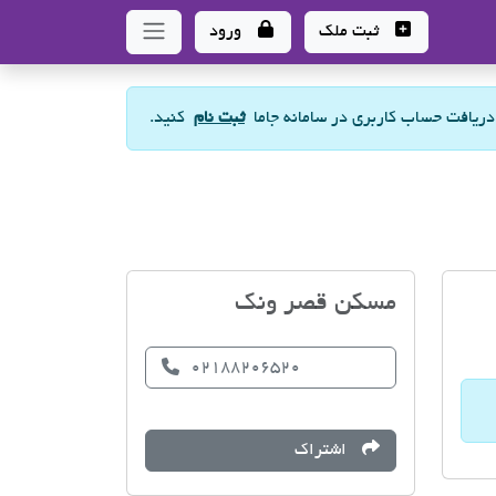
ثبت ملک
ورود
 دریافت حساب کاربری در سامانه جاما
ثبت نام
کنید.
مسکن قصر ونک
02188206520
اشتراک