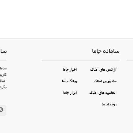
سامانه جاما
سام
ساما
آژانس های املاک
اخبار جاما
کاربر
املاک
مشاورین املاک
وبلاگ جاما
بگردن
اتحادیه های املاک
ابزار جاما
رویداد ها