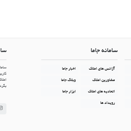
سامانه جاما
سام
ساما
آژانس های املاک
اخبار جاما
کاربر
املاک
مشاورین املاک
وبلاگ جاما
بگردن
اتحادیه های املاک
ابزار جاما
رویداد ها