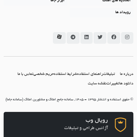
اتحادیه های املاک
ابزار جاما
رویداد ها
سامانه جاما در اینستاگرام
سامانه جاما در فیسبوک
سامانه جاما در توئیتر
سامانه جاما در لینکداین
سامانه جاما در تلگرام
سامانه جاما در آپارات
درباره ما
تبلیغات
راهنمای استفاده
شرایط استفاده
حریم شخصی
تماس با ما
دانلود ها
تغییرات
نقشه سایت
© حقوق استفاده و انتشار 1395 - 1405, سامانه جامع املاک و مشاورین املاک (سامانه جاما)
رویال وب
آژانس طراحی و تبلیغات