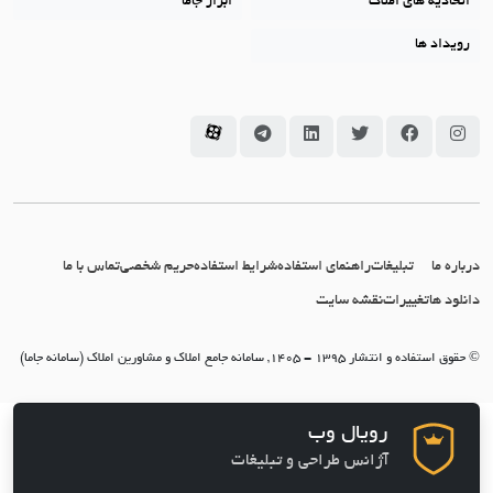
اتحادیه های املاک
ابزار جاما
رویداد ها
سامانه جاما در اینستاگرام
سامانه جاما در فیسبوک
سامانه جاما در توئیتر
سامانه جاما در لینکداین
سامانه جاما در تلگرام
سامانه جاما در آپارات
درباره ما
تبلیغات
راهنمای استفاده
شرایط استفاده
حریم شخصی
تماس با ما
دانلود ها
تغییرات
نقشه سایت
© حقوق استفاده و انتشار 1395 - 1405, سامانه جامع املاک و مشاورین املاک (سامانه جاما)
رویال وب
آژانس طراحی و تبلیغات