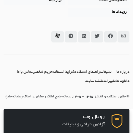
اتحادیه های املاک
ابزار جاما
رویداد ها
سامانه جاما در اینستاگرام
سامانه جاما در فیسبوک
سامانه جاما در توئیتر
سامانه جاما در لینکداین
سامانه جاما در تلگرام
سامانه جاما در آپارات
درباره ما
تبلیغات
راهنمای استفاده
شرایط استفاده
حریم شخصی
تماس با ما
دانلود ها
تغییرات
نقشه سایت
© حقوق استفاده و انتشار 1395 - 1405, سامانه جامع املاک و مشاورین املاک (سامانه جاما)
رویال وب
آژانس طراحی و تبلیغات