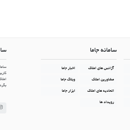
سامانه جاما
سام
ساما
آژانس های املاک
اخبار جاما
کاربر
املاک
مشاورین املاک
وبلاگ جاما
بگردن
اتحادیه های املاک
ابزار جاما
رویداد ها