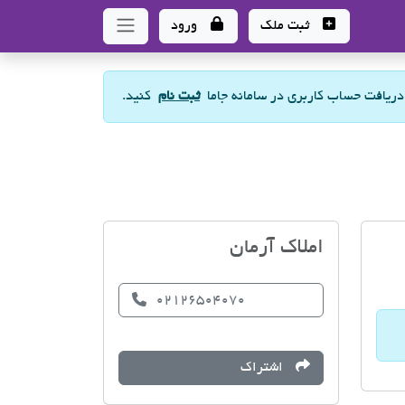
ثبت ملک
ورود
 دریافت حساب کاربری در سامانه جاما
ثبت نام
کنید.
املاک آرمان
02126504070
اشتراک