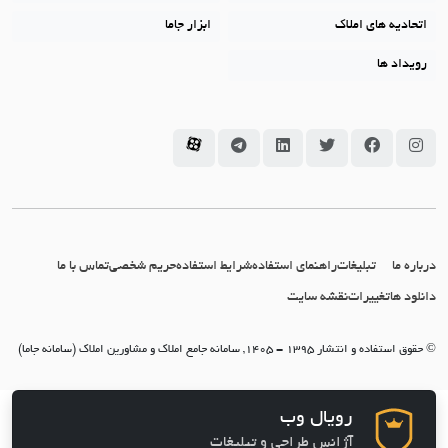
اتحادیه های املاک
ابزار جاما
رویداد ها
سامانه جاما در اینستاگرام
سامانه جاما در فیسبوک
سامانه جاما در توئیتر
سامانه جاما در لینکداین
سامانه جاما در تلگرام
سامانه جاما در آپارات
درباره ما
تبلیغات
راهنمای استفاده
شرایط استفاده
حریم شخصی
تماس با ما
دانلود ها
تغییرات
نقشه سایت
© حقوق استفاده و انتشار 1395 - 1405, سامانه جامع املاک و مشاورین املاک (سامانه جاما)
رویال وب
آژانس طراحی و تبلیغات