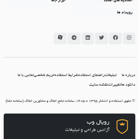
اتحادیه های املاک
ابزار جاما
رویداد ها
سامانه جاما در اینستاگرام
سامانه جاما در فیسبوک
سامانه جاما در توئیتر
سامانه جاما در لینکداین
سامانه جاما در تلگرام
سامانه جاما در آپارات
درباره ما
تبلیغات
راهنمای استفاده
شرایط استفاده
حریم شخصی
تماس با ما
دانلود ها
تغییرات
نقشه سایت
© حقوق استفاده و انتشار 1395 - 1405, سامانه جامع املاک و مشاورین املاک (سامانه جاما)
رویال وب
آژانس طراحی و تبلیغات