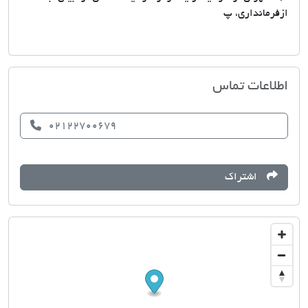
ازفرمانداری، پ
آژانس مسکن کورش
اطلاعات تماس
02122700679
اشتراک