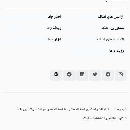
آژانس های املاک
اخبار جاما
مشاورین املاک
وبلاگ جاما
اتحادیه های املاک
ابزار جاما
رویداد ها
سامانه جاما در اینستاگرام
سامانه جاما در فیسبوک
سامانه جاما در توئیتر
سامانه جاما در لینکداین
سامانه جاما در تلگرام
سامانه جاما در آپارات
درباره ما
تبلیغات
راهنمای استفاده
شرایط استفاده
حریم شخصی
تماس با ما
دانلود ها
تغییرات
نقشه سایت