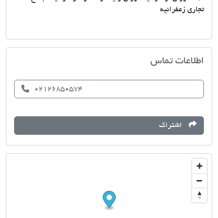
تجاری زعفرانیه
مسکن شکوه زعفرانیه
اطلاعات تماس
02126850574
اشتراک