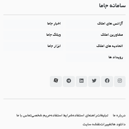
سامانه جاما
آژانس های املاک
اخبار جاما
مشاورین املاک
وبلاگ جاما
اتحادیه های املاک
ابزار جاما
رویداد ها
سامانه جاما در اینستاگرام
سامانه جاما در فیسبوک
سامانه جاما در توئیتر
سامانه جاما در لینکداین
سامانه جاما در تلگرام
سامانه جاما در آپارات
درباره ما
تبلیغات
راهنمای استفاده
شرایط استفاده
حریم شخصی
تماس با ما
دانلود ها
تغییرات
نقشه سایت