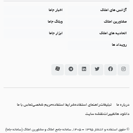
آژانس های املاک
اخبار جاما
مشاورین املاک
وبلاگ جاما
اتحادیه های املاک
ابزار جاما
رویداد ها
سامانه جاما در اینستاگرام
سامانه جاما در فیسبوک
سامانه جاما در توئیتر
سامانه جاما در لینکداین
سامانه جاما در تلگرام
سامانه جاما در آپارات
درباره ما
تبلیغات
راهنمای استفاده
شرایط استفاده
حریم شخصی
تماس با ما
دانلود ها
تغییرات
نقشه سایت
© حقوق استفاده و انتشار 1395 - 1405, سامانه جامع املاک و مشاورین املاک (سامانه جاما)