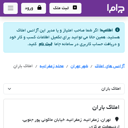
جاما
- سامانه جامع املاک و مشاورین املاک
ثبت ملک
ورود
اطلاعیه!
اگر شما صاحب امتیاز و یا مدیر این آژانس املاک
هستید، همین حالا می توانید برای تکمیل اطلاعات کسب و کار خود
و دریافت حساب کاربری در سامانه جاما
ثبت نام
کنید.
آژانس های املاک
آژانس های املاک
آژانس های املاک
شهر تهران
محله زعفرانیه
املاک باران
املاک باران
تهران، زعفرانیه، زعفرانیه، خیابان ماکوئی پور جنوبی،
اردیبهشت مرکزی،