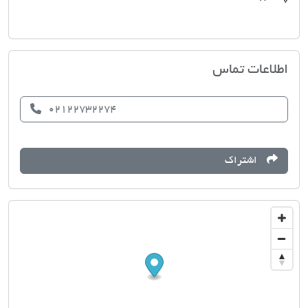
مسکن کوروش
اطلاعات تماس
02122732274
اشتراک