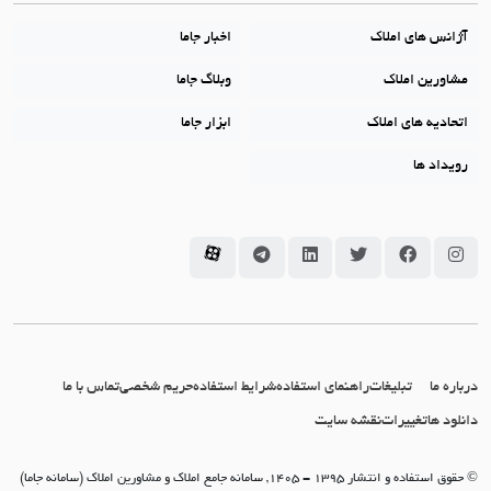
آژانس های املاک
اخبار جاما
مشاورین املاک
وبلاگ جاما
اتحادیه های املاک
ابزار جاما
رویداد ها
سامانه جاما در اینستاگرام
سامانه جاما در فیسبوک
سامانه جاما در توئیتر
سامانه جاما در لینکداین
سامانه جاما در تلگرام
سامانه جاما در آپارات
درباره ما
تبلیغات
راهنمای استفاده
شرایط استفاده
حریم شخصی
تماس با ما
دانلود ها
تغییرات
نقشه سایت
© حقوق استفاده و انتشار 1395 - 1405, سامانه جامع املاک و مشاورین املاک (سامانه جاما)