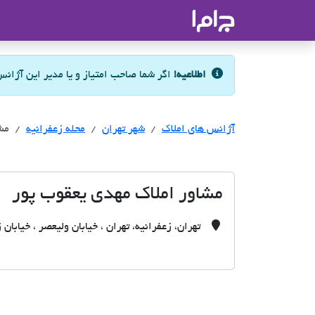
جاما
- سامانه جامع املاک و مشاورین ا
اطلاعیه!
اگر شما صاحب امتیاز و یا مدیر این آژان
آژانس های املاک
آژانس های املاک
آژانس های املاک
شهر تهران
محله زعفرانیه
مش
مشاور املاک مهدی یعقوب پور
تهران، زعفرانیه، تهران ، خیابان ولیعصر ، خیابان ز