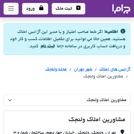
جاما
- سامانه جامع املاک و مشاورین املاک
ثبت ملک
ورود
اطلاعیه!
اگر شما صاحب امتیاز و یا مدیر این آژانس املاک
هستید، همین حالا می توانید برای تکمیل اطلاعات کسب و کار خود
و دریافت حساب کاربری در سامانه جاما
ثبت نام
کنید.
آژانس های املاک
آژانس های املاک
آژانس های املاک
شهر تهران
محله ولنجک
مشاورین املاک ولنجک
مشاورین املاک ولنجک
تهران، ولنجک، ولنجک ، خیابان چهاردهم، ساختمان شماره 3