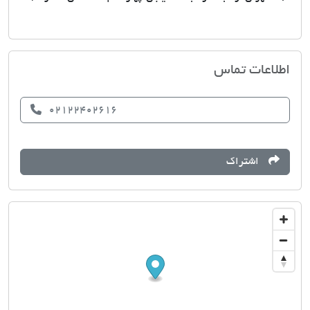
مشاورین املاک ولنجک
اطلاعات تماس
02122402616
اشتراک