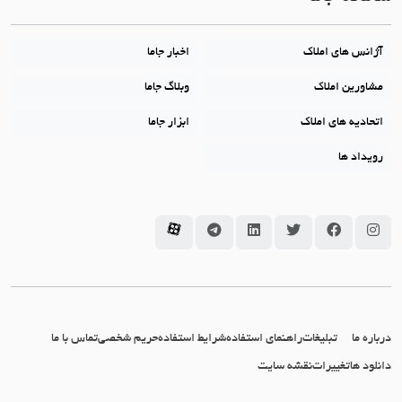
آژانس های املاک
اخبار جاما
مشاورین املاک
وبلاگ جاما
اتحادیه های املاک
ابزار جاما
رویداد ها
سامانه جاما در اینستاگرام
سامانه جاما در فیسبوک
سامانه جاما در توئیتر
سامانه جاما در لینکداین
سامانه جاما در تلگرام
سامانه جاما در آپارات
درباره ما
تبلیغات
راهنمای استفاده
شرایط استفاده
حریم شخصی
تماس با ما
دانلود ها
تغییرات
نقشه سایت