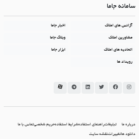
سامانه جاما
آژانس های املاک
اخبار جاما
مشاورین املاک
وبلاگ جاما
اتحادیه های املاک
ابزار جاما
رویداد ها
سامانه جاما در اینستاگرام
سامانه جاما در فیسبوک
سامانه جاما در توئیتر
سامانه جاما در لینکداین
سامانه جاما در تلگرام
سامانه جاما در آپارات
درباره ما
تبلیغات
راهنمای استفاده
شرایط استفاده
حریم شخصی
تماس با ما
دانلود ها
تغییرات
نقشه سایت