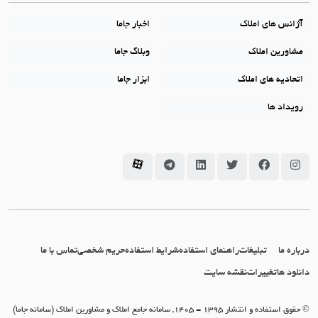
آژانس های املاک
اخبار جاما
مشاورین املاک
وبلاگ جاما
اتحادیه های املاک
ابزار جاما
رویداد ها
سامانه جاما در اینستاگرام
سامانه جاما در فیسبوک
سامانه جاما در توئیتر
سامانه جاما در لینکداین
سامانه جاما در تلگرام
سامانه جاما در آپارات
درباره ما
تبلیغات
راهنمای استفاده
شرایط استفاده
حریم شخصی
تماس با ما
دانلود ها
تغییرات
نقشه سایت
© حقوق استفاده و انتشار 1395 - 1405, سامانه جامع املاک و مشاورین املاک (سامانه جاما)