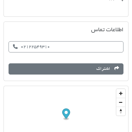
مسکن کامرانیه
اطلاعات تماس
02122549310
اشتراک