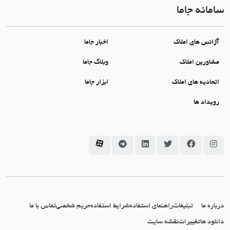
سامانه جاما
آژانس های املاک
اخبار جاما
مشاورین املاک
وبلاگ جاما
اتحادیه های املاک
ابزار جاما
رویداد ها
سامانه جاما در اینستاگرام
سامانه جاما در فیسبوک
سامانه جاما در توئیتر
سامانه جاما در لینکداین
سامانه جاما در تلگرام
سامانه جاما در آپارات
درباره ما
تبلیغات
راهنمای استفاده
شرایط استفاده
حریم شخصی
تماس با ما
دانلود ها
تغییرات
نقشه سایت