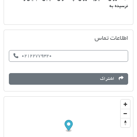
نرسیده به
کارشناسان مسکن اطلس
اطلاعات تماس
02122779320
اشتراک