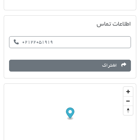
مسکن پر ساله
اطلاعات تماس
02122051919
اشتراک