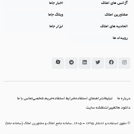
آژانس های املاک
اخبار جاما
مشاورین املاک
وبلاگ جاما
اتحادیه های املاک
ابزار جاما
رویداد ها
سامانه جاما در اینستاگرام
سامانه جاما در فیسبوک
سامانه جاما در توئیتر
سامانه جاما در لینکداین
سامانه جاما در تلگرام
سامانه جاما در آپارات
درباره ما
تبلیغات
راهنمای استفاده
شرایط استفاده
حریم شخصی
تماس با ما
دانلود ها
تغییرات
نقشه سایت
© حقوق استفاده و انتشار 1395 - 1405, سامانه جامع املاک و مشاورین املاک (سامانه جاما)