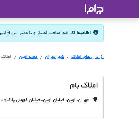
جاما
- سامانه جامع املاک و مشاورین ا
اطلاعیه!
اگر شما صاحب امتیاز و یا مدیر این آژان
آژانس های املاک
آژانس های املاک
آژانس های املاک
شهر تهران
محله اوین
املاک ب
املاک بام
تهران، اوین، خیابان اوین-خیابان کچوئی پلاک109