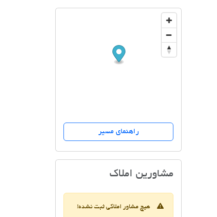
راهنمای مسیر
املاک بام
مشاورین املاک
هیچ مشاور املاکی ثبت نشده!