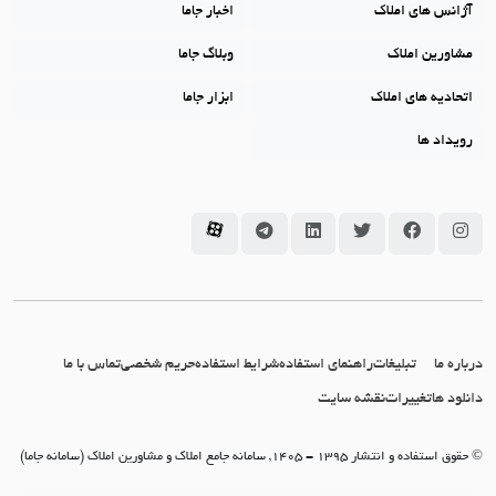
آژانس های املاک
اخبار جاما
مشاورین املاک
وبلاگ جاما
اتحادیه های املاک
ابزار جاما
رویداد ها
سامانه جاما در اینستاگرام
سامانه جاما در فیسبوک
سامانه جاما در توئیتر
سامانه جاما در لینکداین
سامانه جاما در تلگرام
سامانه جاما در آپارات
درباره ما
تبلیغات
راهنمای استفاده
شرایط استفاده
حریم شخصی
تماس با ما
دانلود ها
تغییرات
نقشه سایت
© حقوق استفاده و انتشار 1395 - 1405, سامانه جامع املاک و مشاورین املاک (سامانه جاما)