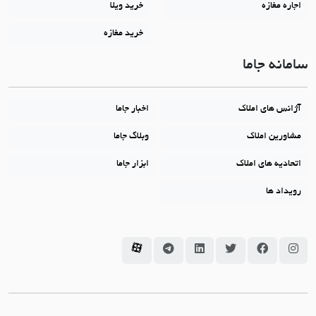
اجاره مغازه
خرید ویلا
خرید مغازه
سامانه جاما
آژانس های املاک
اخبار جاما
مشاورین املاک
وبلاگ جاما
اتحادیه های املاک
ابزار جاما
رویداد ها
سامانه جاما در اینستاگرام
سامانه جاما در فیسبوک
سامانه جاما در توئیتر
سامانه جاما در لینکداین
سامانه جاما در تلگرام
سامانه جاما در آپارات