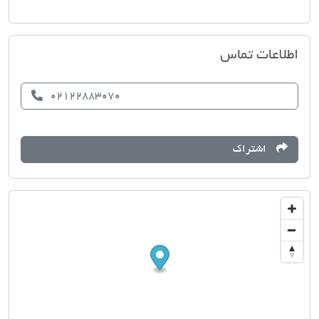
مسکن سیب
اطلاعات تماس
02122883070
اشتراک