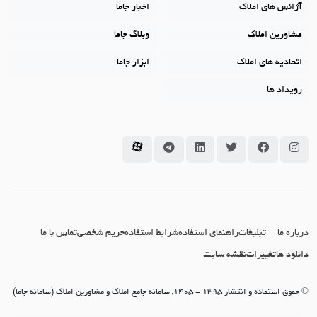
آژانس های املاک
اخبار جاما
مشاورین املاک
وبلاگ جاما
اتحادیه های املاک
ابزار جاما
رویداد ها
سامانه جاما در اینستاگرام
سامانه جاما در فیسبوک
سامانه جاما در توئیتر
سامانه جاما در لینکداین
سامانه جاما در تلگرام
سامانه جاما در آپارات
درباره ما
تبلیغات
راهنمای استفاده
شرایط استفاده
حریم شخصی
تماس با ما
دانلود ها
تغییرات
نقشه سایت
© حقوق استفاده و انتشار 1395 - 1405, سامانه جامع املاک و مشاورین املاک (سامانه جاما)