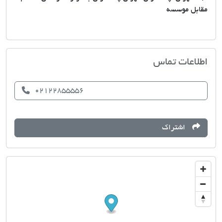
مقابل موسسه
دفتر املاک نهایت
اطلاعات تماس
02122855556
اشتراک