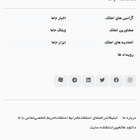
آژانس های املاک
اخبار جاما
مشاورین املاک
وبلاگ جاما
اتحادیه های املاک
ابزار جاما
رویداد ها
سامانه جاما در اینستاگرام
سامانه جاما در فیسبوک
سامانه جاما در توئیتر
سامانه جاما در لینکداین
سامانه جاما در تلگرام
سامانه جاما در آپارات
درباره ما
تبلیغات
راهنمای استفاده
شرایط استفاده
حریم شخصی
تماس با ما
دانلود ها
تغییرات
نقشه سایت