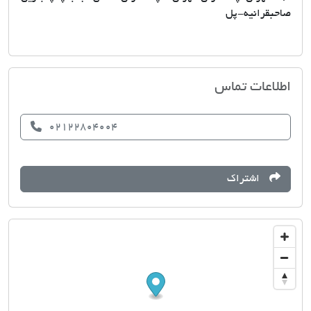
صاحبقرانیه-پل
مشاور املاک حسن شاهمیرانی
اطلاعات تماس
02122804004
اشتراک