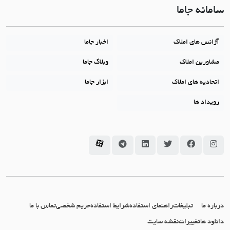
سامانه جاما
آژانس های املاک
اخبار جاما
مشاورین املاک
وبلاگ جاما
اتحادیه های املاک
ابزار جاما
رویداد ها
سامانه جاما در اینستاگرام
سامانه جاما در فیسبوک
سامانه جاما در توئیتر
سامانه جاما در لینکداین
سامانه جاما در تلگرام
سامانه جاما در آپارات
درباره ما
تبلیغات
راهنمای استفاده
شرایط استفاده
حریم شخصی
تماس با ما
دانلود ها
تغییرات
نقشه سایت