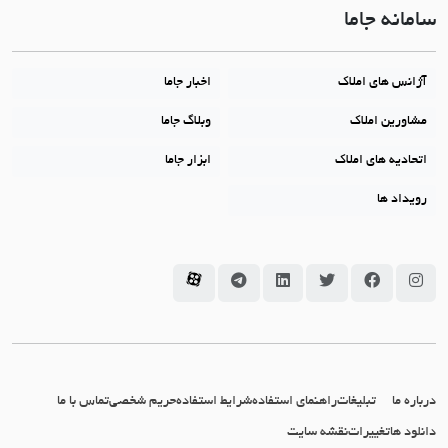
سامانه جاما
آژانس های املاک
اخبار جاما
مشاورین املاک
وبلاگ جاما
اتحادیه های املاک
ابزار جاما
رویداد ها
سامانه جاما در اینستاگرام
سامانه جاما در فیسبوک
سامانه جاما در توئیتر
سامانه جاما در لینکداین
سامانه جاما در تلگرام
سامانه جاما در آپارات
درباره ما
تبلیغات
راهنمای استفاده
شرایط استفاده
حریم شخصی
تماس با ما
دانلود ها
تغییرات
نقشه سایت