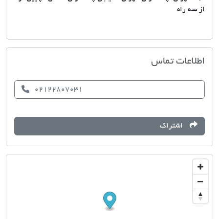
از سه راه
مشاورین املاک زمردی
اطلاعات تماس
02122807031
اشتراک