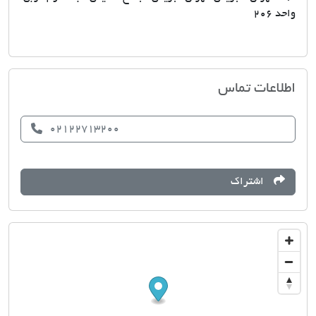
واحد 206
املاک پارسه تندیس
اطلاعات تماس
02122713200
اشتراک