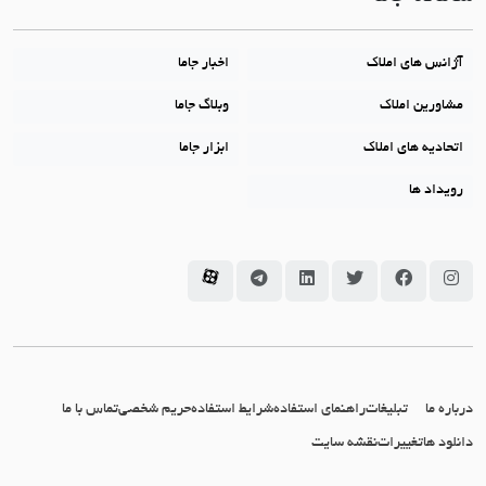
آژانس های املاک
اخبار جاما
مشاورین املاک
وبلاگ جاما
اتحادیه های املاک
ابزار جاما
رویداد ها
سامانه جاما در اینستاگرام
سامانه جاما در فیسبوک
سامانه جاما در توئیتر
سامانه جاما در لینکداین
سامانه جاما در تلگرام
سامانه جاما در آپارات
درباره ما
تبلیغات
راهنمای استفاده
شرایط استفاده
حریم شخصی
تماس با ما
دانلود ها
تغییرات
نقشه سایت