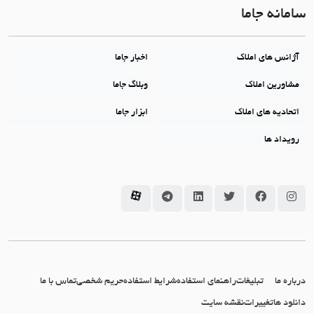
سامانه جاما
آژانس های املاک
اخبار جاما
مشاورین املاک
وبلاگ جاما
اتحادیه های املاک
ابزار جاما
رویداد ها
سامانه جاما در اینستاگرام
سامانه جاما در فیسبوک
سامانه جاما در توئیتر
سامانه جاما در لینکداین
سامانه جاما در تلگرام
سامانه جاما در آپارات
درباره ما
تبلیغات
راهنمای استفاده
شرایط استفاده
حریم شخصی
تماس با ما
دانلود ها
تغییرات
نقشه سایت