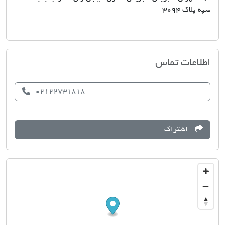
سپه پلاک 3094
کارشناس تخصصی املاک الماس
اطلاعات تماس
02122731818
اشتراک