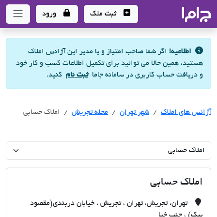
جاما
- سامانه جامع املاک و مشاورین املاک
ثبت ملک
ورود
اطلاعیه!
اگر شما صاحب امتیاز و یا مدیر این آژانس املاک
هستید، همین حالا می توانید برای تکمیل اطلاعات کسب و کار خود
و دریافت حساب کاربری در سامانه جاما
ثبت نام
کنید.
آژانس های املاک
آژانس های املاک
آژانس های املاک
شهر تهران
محله تجریش
املاک حسابی
املاک حسابی
تهران، تجریش، تهران ، تجریش ، خیابان دربندی(مقصود
بیک) ، جنب خیا