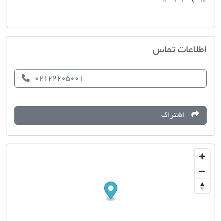
املاک حسابی
اطلاعات تماس
02122205001
اشتراک