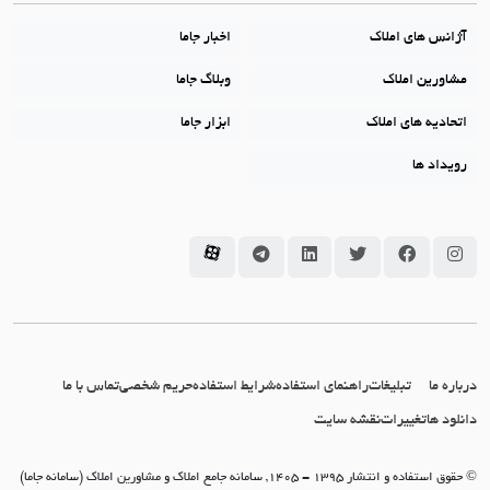
آژانس های املاک
اخبار جاما
مشاورین املاک
وبلاگ جاما
اتحادیه های املاک
ابزار جاما
رویداد ها
سامانه جاما در اینستاگرام
سامانه جاما در فیسبوک
سامانه جاما در توئیتر
سامانه جاما در لینکداین
سامانه جاما در تلگرام
سامانه جاما در آپارات
درباره ما
تبلیغات
راهنمای استفاده
شرایط استفاده
حریم شخصی
تماس با ما
دانلود ها
تغییرات
نقشه سایت
© حقوق استفاده و انتشار 1395 - 1405, سامانه جامع املاک و مشاورین املاک (سامانه جاما)