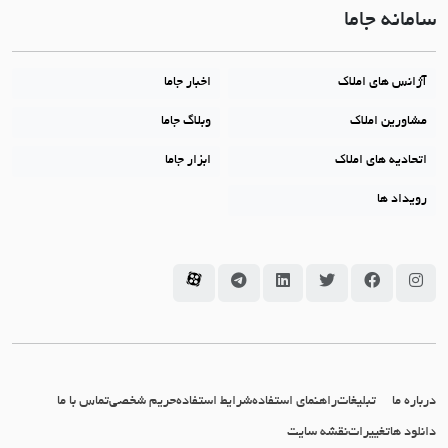
سامانه جاما
آژانس های املاک
اخبار جاما
مشاورین املاک
وبلاگ جاما
اتحادیه های املاک
ابزار جاما
رویداد ها
سامانه جاما در اینستاگرام
سامانه جاما در فیسبوک
سامانه جاما در توئیتر
سامانه جاما در لینکداین
سامانه جاما در تلگرام
سامانه جاما در آپارات
درباره ما
تبلیغات
راهنمای استفاده
شرایط استفاده
حریم شخصی
تماس با ما
دانلود ها
تغییرات
نقشه سایت