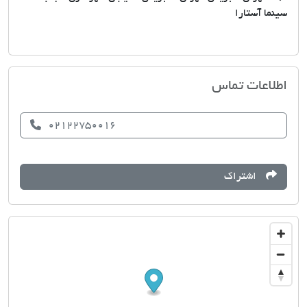
سینما آستارا
مشاور املاک علی نیکنام
اطلاعات تماس
02122750016
اشتراک