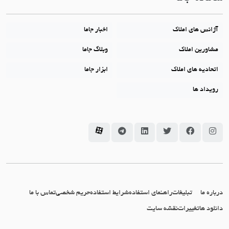
آژانس های املاک
اخبار جاما
مشاورین املاک
وبلاگ جاما
اتحادیه های املاک
ابزار جاما
رویداد ها
سامانه جاما در اینستاگرام
سامانه جاما در فیسبوک
سامانه جاما در توئیتر
سامانه جاما در لینکداین
سامانه جاما در تلگرام
سامانه جاما در آپارات
درباره ما
تبلیغات
راهنمای استفاده
شرایط استفاده
حریم شخصی
تماس با ما
دانلود ها
تغییرات
نقشه سایت