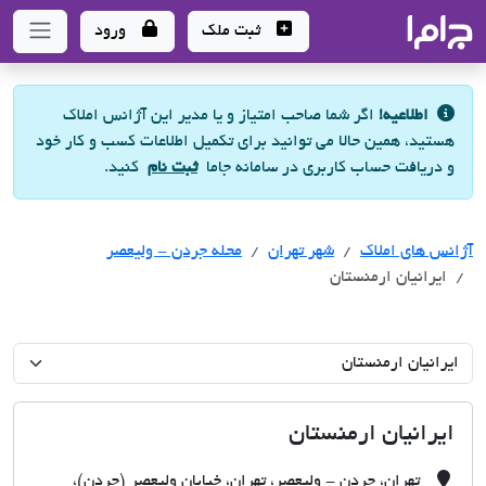
جاما
- سامانه جامع املاک و مشاورین املاک
ثبت ملک
ورود
اطلاعیه!
اگر شما صاحب امتیاز و یا مدیر این آژانس املاک
هستید، همین حالا می توانید برای تکمیل اطلاعات کسب و کار خود
و دریافت حساب کاربری در سامانه جاما
ثبت نام
کنید.
آژانس های املاک
آژانس های املاک
آژانس های املاک
شهر تهران
محله جردن - ولیعصر
ایرانیان ارمنستان
ایرانیان ارمنستان
تهران، جردن - ولیعصر، تهران، خیابان ولیعصر (جردن)،