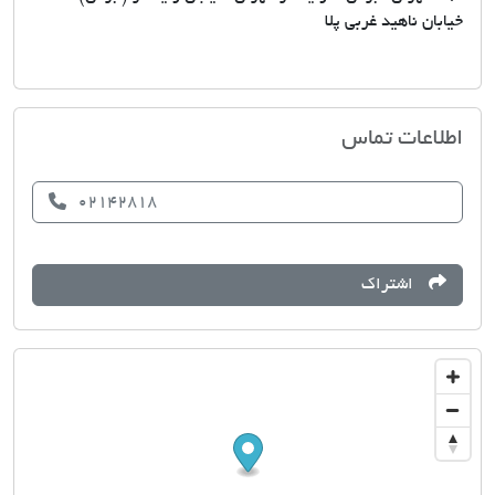
خیابان ناهید غربی پلا
ایرانیان ارمنستان
اطلاعات تماس
02142818
اشتراک