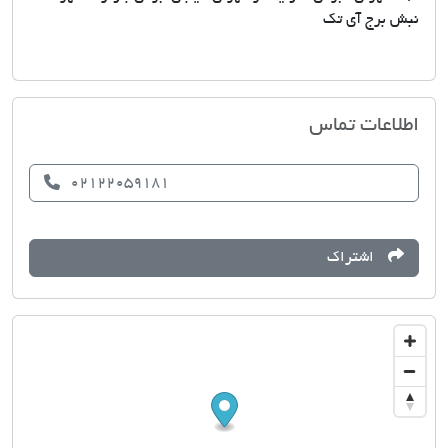
نبش برج آی تک
مسکن اسکان آفریقا
اطلاعات تماس
02122059181
اشتراک