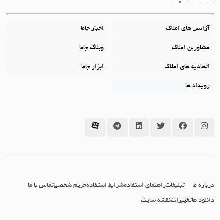
آژانس های املاک
اخبار جاما
مشاورین املاک
وبلاگ جاما
اتحادیه های املاک
ابزار جاما
رویداد ها
سامانه جاما در اینستاگرام
سامانه جاما در فیسبوک
سامانه جاما در توئیتر
سامانه جاما در لینکداین
سامانه جاما در تلگرام
سامانه جاما در آپارات
درباره ما
تبلیغات
راهنمای استفاده
شرایط استفاده
حریم شخصی
تماس با ما
دانلود ها
تغییرات
نقشه سایت