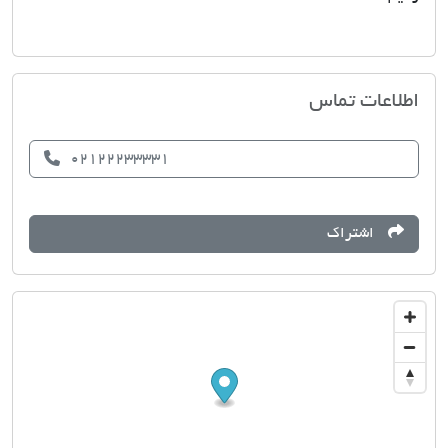
مشاور املاک نوید
اطلاعات تماس
02122233331
اشتراک