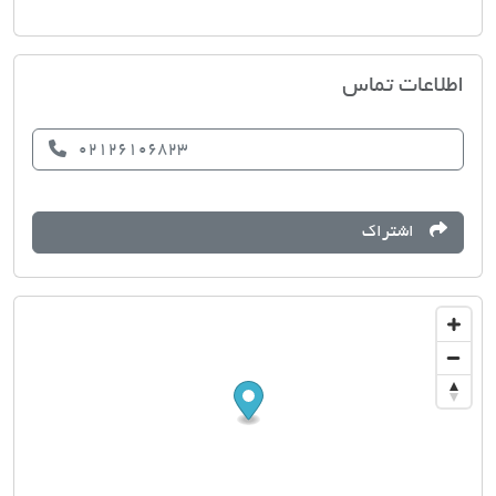
مسکن ارشیا
اطلاعات تماس
02126106823
اشتراک