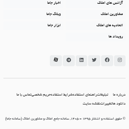
آژانس های املاک
اخبار جاما
مشاورین املاک
وبلاگ جاما
اتحادیه های املاک
ابزار جاما
رویداد ها
سامانه جاما در اینستاگرام
سامانه جاما در فیسبوک
سامانه جاما در توئیتر
سامانه جاما در لینکداین
سامانه جاما در تلگرام
سامانه جاما در آپارات
درباره ما
تبلیغات
راهنمای استفاده
شرایط استفاده
حریم شخصی
تماس با ما
دانلود ها
تغییرات
نقشه سایت
© حقوق استفاده و انتشار 1395 - 1405, سامانه جامع املاک و مشاورین املاک (سامانه جاما)