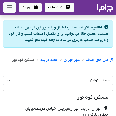
جاما
- سامانه جامع املاک و مشاورین املاک
ثبت ملک
ورود
اطلاعیه!
اگر شما صاحب امتیاز و یا مدیر این آژانس املاک
هستید، همین حالا می توانید برای تکمیل اطلاعات کسب و کار خود
و دریافت حساب کاربری در سامانه جاما
ثبت نام
کنید.
آژانس های املاک
آژانس های املاک
آژانس های املاک
شهر تهران
محله دربند
مسکن کوه نور
مسکن کوه نور
تهران، دربند، تهران،تجریش ،خیابان دربند،خیابان
جعفری،پلاک 101