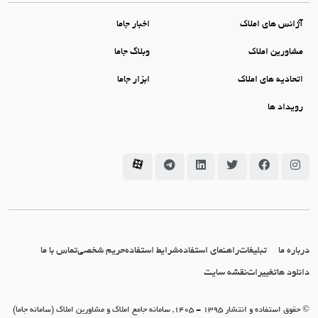
آژانس های املاک
اخبار جاما
مشاورین املاک
وبلاگ جاما
اتحادیه های املاک
ابزار جاما
رویداد ها
سامانه جاما در اینستاگرام
سامانه جاما در فیسبوک
سامانه جاما در توئیتر
سامانه جاما در لینکداین
سامانه جاما در تلگرام
سامانه جاما در آپارات
درباره ما
تبلیغات
راهنمای استفاده
شرایط استفاده
حریم شخصی
تماس با ما
دانلود ها
تغییرات
نقشه سایت
© حقوق استفاده و انتشار 1395 - 1405, سامانه جامع املاک و مشاورین املاک (سامانه جاما)