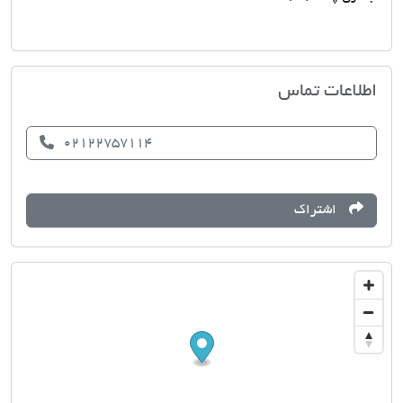
مسکن کوه نور
اطلاعات تماس
02122757114
اشتراک