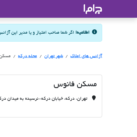
جاما
- سامانه جامع املاک و مشاورین ا
اطلاعیه!
اگر شما صاحب امتیاز و یا مدیر این آژان
آژانس های املاک
آژانس های املاک
آژانس های املاک
شهر تهران
محله درکه
مسکن 
مسکن فانوس
تهران، درکه، خیابان درکه-نرسیده به میدان درکه 