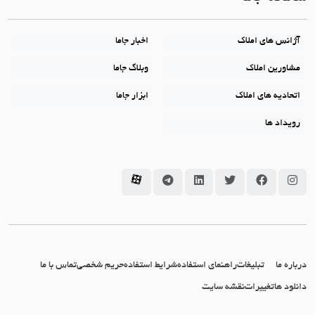
آژانس های املاک
اخبار جاما
مشاورین املاک
وبلاگ جاما
اتحادیه های املاک
ابزار جاما
رویداد ها
سامانه جاما در اینستاگرام
سامانه جاما در فیسبوک
سامانه جاما در توئیتر
سامانه جاما در لینکداین
سامانه جاما در تلگرام
سامانه جاما در آپارات
درباره ما
تبلیغات
راهنمای استفاده
شرایط استفاده
حریم شخصی
تماس با ما
دانلود ها
تغییرات
نقشه سایت