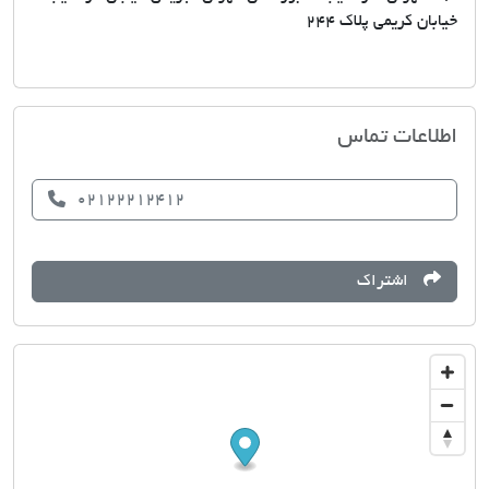
خیابان کریمی پلاک 244
مسکن یاران
اطلاعات تماس
02122212412
اشتراک