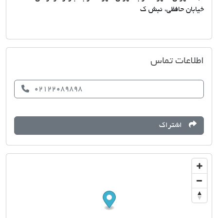
خیابان حافظی، نبش ک
املاک امین اریکه
اطلاعات تماس
02122089898
اشتراک