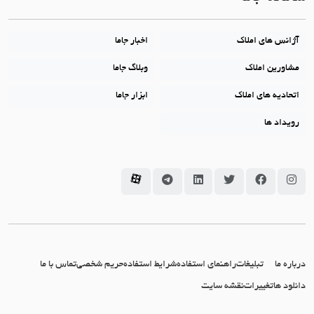
آژانس های املاک
اخبار جاما
مشاورین املاک
وبلاگ جاما
اتحادیه های املاک
ابزار جاما
رویداد ها
سامانه جاما در اینستاگرام
سامانه جاما در فیسبوک
سامانه جاما در توئیتر
سامانه جاما در لینکداین
سامانه جاما در تلگرام
سامانه جاما در آپارات
درباره ما
تبلیغات
راهنمای استفاده
شرایط استفاده
حریم شخصی
تماس با ما
دانلود ها
تغییرات
نقشه سایت