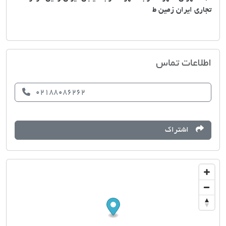
تجاری ایران زمین ط
مشاورین املاک تهران زمین
اطلاعات تماس
02188086262
اشتراک