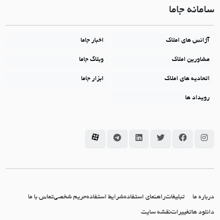
سامانه جاما
آژانس های املاک
اخبار جاما
مشاورین املاک
وبلاگ جاما
اتحادیه های املاک
ابزار جاما
رویداد ها
سامانه جاما در اینستاگرام
سامانه جاما در فیسبوک
سامانه جاما در توئیتر
سامانه جاما در لینکداین
سامانه جاما در تلگرام
سامانه جاما در آپارات
درباره ما
تبلیغات
راهنمای استفاده
شرایط استفاده
حریم شخصی
تماس با ما
دانلود ها
تغییرات
نقشه سایت