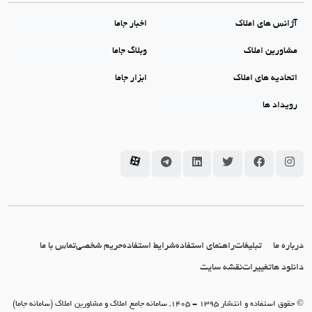
آژانس های املاک
اخبار جاما
مشاورین املاک
وبلاگ جاما
اتحادیه های املاک
ابزار جاما
رویداد ها
سامانه جاما در اینستاگرام
سامانه جاما در فیسبوک
سامانه جاما در توئیتر
سامانه جاما در لینکداین
سامانه جاما در تلگرام
سامانه جاما در آپارات
درباره ما
تبلیغات
راهنمای استفاده
شرایط استفاده
حریم شخصی
تماس با ما
دانلود ها
تغییرات
نقشه سایت
© حقوق استفاده و انتشار 1395 - 1405, سامانه جامع املاک و مشاورین املاک (سامانه جاما)