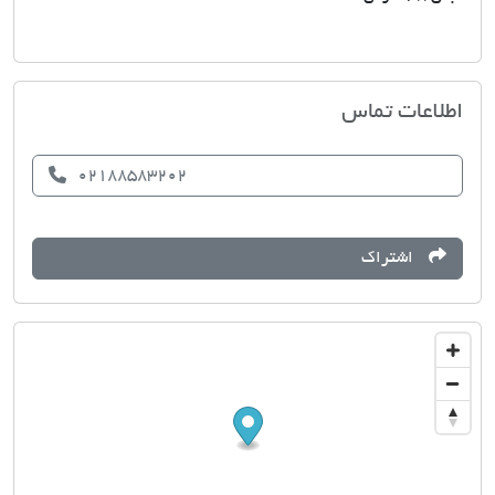
املاک ارمانی
اطلاعات تماس
02188583202
اشتراک