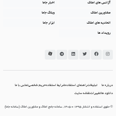
آژانس های املاک
اخبار جاما
مشاورین املاک
وبلاگ جاما
اتحادیه های املاک
ابزار جاما
رویداد ها
سامانه جاما در اینستاگرام
سامانه جاما در فیسبوک
سامانه جاما در توئیتر
سامانه جاما در لینکداین
سامانه جاما در تلگرام
سامانه جاما در آپارات
درباره ما
تبلیغات
راهنمای استفاده
شرایط استفاده
حریم شخصی
تماس با ما
دانلود ها
تغییرات
نقشه سایت
© حقوق استفاده و انتشار 1395 - 1405, سامانه جامع املاک و مشاورین املاک (سامانه جاما)