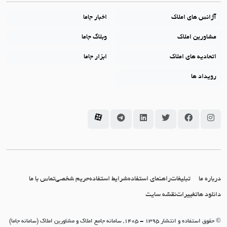
آژانس های املاک
اخبار جاما
مشاورین املاک
وبلاگ جاما
اتحادیه های املاک
ابزار جاما
رویداد ها
سامانه جاما در اینستاگرام
سامانه جاما در فیسبوک
سامانه جاما در توئیتر
سامانه جاما در لینکداین
سامانه جاما در تلگرام
سامانه جاما در آپارات
درباره ما
تبلیغات
راهنمای استفاده
شرایط استفاده
حریم شخصی
تماس با ما
دانلود ها
تغییرات
نقشه سایت
© حقوق استفاده و انتشار 1395 - 1405, سامانه جامع املاک و مشاورین املاک (سامانه جاما)