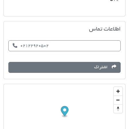
مشاورین املاک گلها
اطلاعات تماس
02122920502
اشتراک