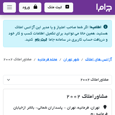
جاما
- سامانه جامع املاک و مشاورین املاک
ثبت ملک
ورود
اطلاعیه!
اگر شما صاحب امتیاز و یا مدیر این آژانس املاک
هستید، همین حالا می توانید برای تکمیل اطلاعات کسب و کار خود
و دریافت حساب کاربری در سامانه جاما
ثبت نام
کنید.
آژانس های املاک
آژانس های املاک
آژانس های املاک
شهر تهران
محله فرمانیه
مشاوراملاک 2002
مشاوراملاک 2002
تهران، فرمانیه، تهران - پاسداران شمالی- بالاتر ازخیابان
فرمانیه -م