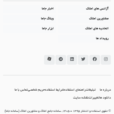
آژانس های املاک
اخبار جاما
مشاورین املاک
وبلاگ جاما
اتحادیه های املاک
ابزار جاما
رویداد ها
سامانه جاما در اینستاگرام
سامانه جاما در فیسبوک
سامانه جاما در توئیتر
سامانه جاما در لینکداین
سامانه جاما در تلگرام
سامانه جاما در آپارات
درباره ما
تبلیغات
راهنمای استفاده
شرایط استفاده
حریم شخصی
تماس با ما
دانلود ها
تغییرات
نقشه سایت
© حقوق استفاده و انتشار 1395 - 1405, سامانه جامع املاک و مشاورین املاک (سامانه جاما)