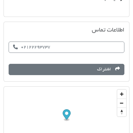
مشاوراملاک 2002
اطلاعات تماس
02122293737
اشتراک