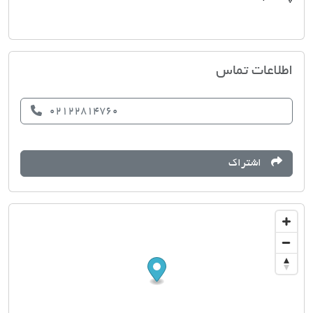
املاک مجاز ایران
اطلاعات تماس
02122814760
اشتراک