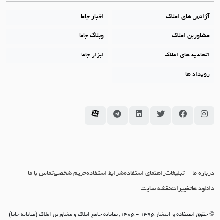
آژانس های املاک
اخبار جاما
مشاورین املاک
وبلاگ جاما
اتحادیه های املاک
ابزار جاما
رویداد ها
سامانه جاما در اینستاگرام
سامانه جاما در فیسبوک
سامانه جاما در توئیتر
سامانه جاما در لینکداین
سامانه جاما در تلگرام
سامانه جاما در آپارات
درباره ما
تبلیغات
راهنمای استفاده
شرایط استفاده
حریم شخصی
تماس با ما
دانلود ها
تغییرات
نقشه سایت
© حقوق استفاده و انتشار 1395 - 1405, سامانه جامع املاک و مشاورین املاک (سامانه جاما)