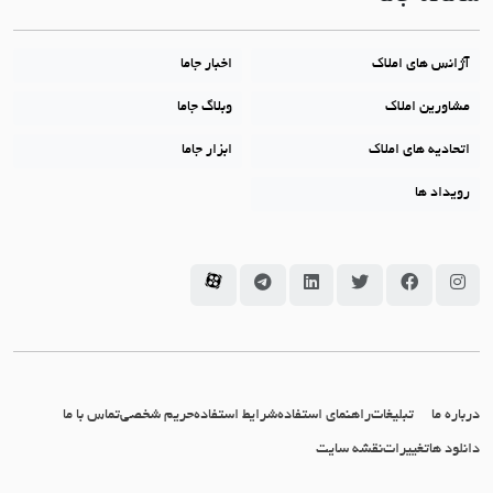
آژانس های املاک
اخبار جاما
مشاورین املاک
وبلاگ جاما
اتحادیه های املاک
ابزار جاما
رویداد ها
سامانه جاما در اینستاگرام
سامانه جاما در فیسبوک
سامانه جاما در توئیتر
سامانه جاما در لینکداین
سامانه جاما در تلگرام
سامانه جاما در آپارات
درباره ما
تبلیغات
راهنمای استفاده
شرایط استفاده
حریم شخصی
تماس با ما
دانلود ها
تغییرات
نقشه سایت