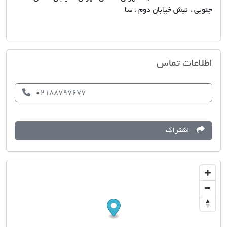
جنوبی ، نبش خیابان دوم ، سا
مشاورین املاک یسنا
اطلاعات تماس
02188797677
اشتراک