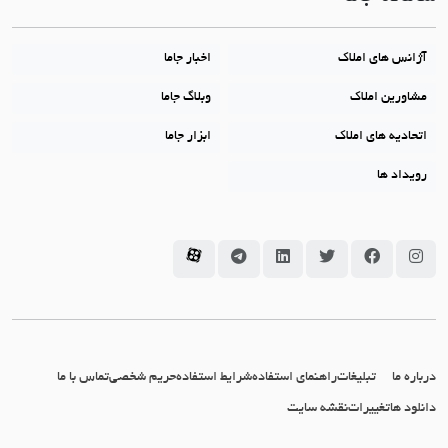
آژانس های املاک
اخبار جاما
مشاورین املاک
وبلاگ جاما
اتحادیه های املاک
ابزار جاما
رویداد ها
سامانه جاما در اینستاگرام
سامانه جاما در فیسبوک
سامانه جاما در توئیتر
سامانه جاما در لینکداین
سامانه جاما در تلگرام
سامانه جاما در آپارات
درباره ما
تبلیغات
راهنمای استفاده
شرایط استفاده
حریم شخصی
تماس با ما
دانلود ها
تغییرات
نقشه سایت