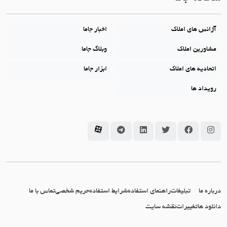
آژانس های املاک
اخبار جاما
مشاورین املاک
وبلاگ جاما
اتحادیه های املاک
ابزار جاما
رویداد ها
سامانه جاما در اینستاگرام
سامانه جاما در فیسبوک
سامانه جاما در توئیتر
سامانه جاما در لینکداین
سامانه جاما در تلگرام
سامانه جاما در آپارات
درباره ما
تبلیغات
راهنمای استفاده
شرایط استفاده
حریم شخصی
تماس با ما
دانلود ها
تغییرات
نقشه سایت