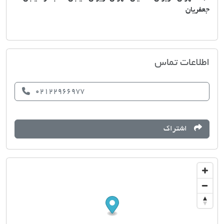
جعفریان
مسکن بهاران
اطلاعات تماس
02122966977
اشتراک