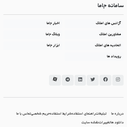
سامانه جاما
آژانس های املاک
اخبار جاما
مشاورین املاک
وبلاگ جاما
اتحادیه های املاک
ابزار جاما
رویداد ها
سامانه جاما در اینستاگرام
سامانه جاما در فیسبوک
سامانه جاما در توئیتر
سامانه جاما در لینکداین
سامانه جاما در تلگرام
سامانه جاما در آپارات
درباره ما
تبلیغات
راهنمای استفاده
شرایط استفاده
حریم شخصی
تماس با ما
دانلود ها
تغییرات
نقشه سایت