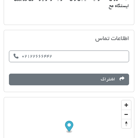
ایستگاه مح
هلدینگ خاتم ایرانیان
اطلاعات تماس
02122666442
اشتراک