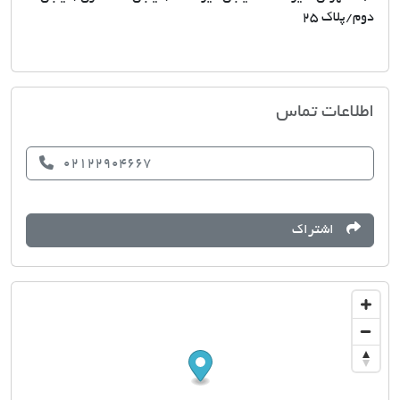
دوم/پلاک 25
فروش زمین دکتر عطایی
اطلاعات تماس
02122904667
اشتراک