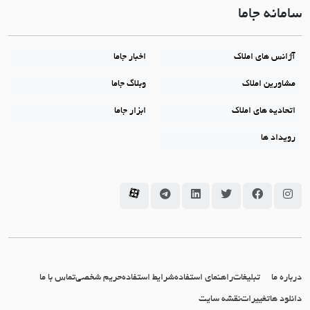
سامانه جاما
آژانس های املاک
اخبار جاما
مشاورین املاک
وبلاگ جاما
اتحادیه های املاک
ابزار جاما
رویداد ها
سامانه جاما در اینستاگرام
سامانه جاما در فیسبوک
سامانه جاما در توئیتر
سامانه جاما در لینکداین
سامانه جاما در تلگرام
سامانه جاما در آپارات
درباره ما
تبلیغات
راهنمای استفاده
شرایط استفاده
حریم شخصی
تماس با ما
دانلود ها
تغییرات
نقشه سایت