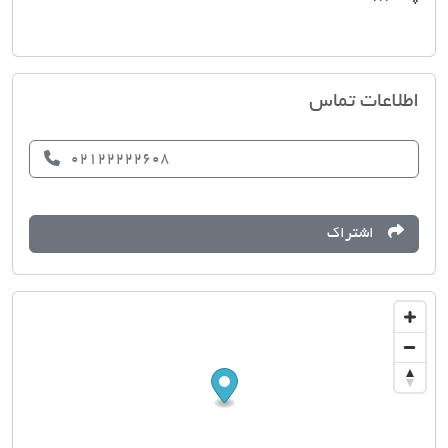
آژانس املاک
اطلاعات تماس
02122222608
اشتراک