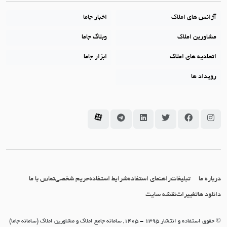
آژانس های املاک
اخبار جاما
مشاورین املاک
وبلاگ جاما
اتحادیه های املاک
ابزار جاما
رویداد ها
سامانه جاما در اینستاگرام
سامانه جاما در فیسبوک
سامانه جاما در توئیتر
سامانه جاما در لینکداین
سامانه جاما در تلگرام
سامانه جاما در آپارات
درباره ما
تبلیغات
راهنمای استفاده
شرایط استفاده
حریم شخصی
تماس با ما
دانلود ها
تغییرات
نقشه سایت
© حقوق استفاده و انتشار 1395 - 1405, سامانه جامع املاک و مشاورین املاک (سامانه جاما)